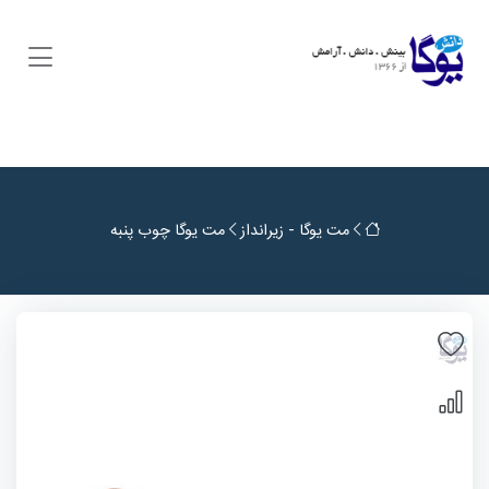
مت یوگا - زیرانداز
مت یوگا چوب پنبه