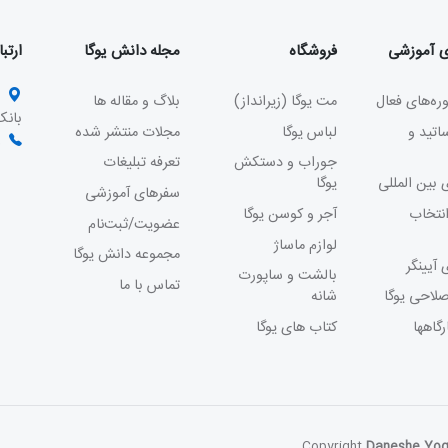
ی آموزشی
فروشگاه
مجله دانش یوگا
ارتبا
ه‌های فعال
مت یوگا (زیرانداز)
بلاگ و مقاله ها
بانک سپ
تید و
لباس یوگا
مجلات منتشر شده
۸
جوراب و دستکش
تعرفه تبلیغات
 بین المللی
یوگا
سفرهای آموزشی
نتخاب
آجر و کوسن یوگا
عضویت/ثبت‌نام
لوازم ماساژ
مجموعه دانش یوگا
 آیینگر
بالشت و ساپورت
تماس با ما
لاحی یوگا
شانه
گاهها
کتاب های یوگا
Copyright
Daneshe Yo