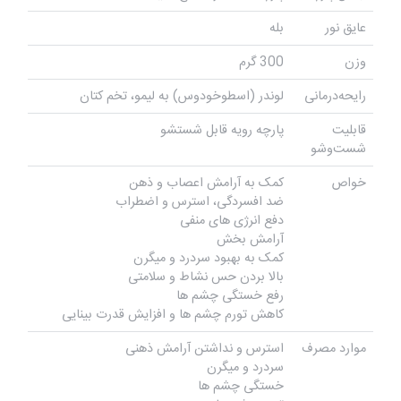
عایق نور
بله
وزن
300 گرم
رایحه‌درمانی
لوندر (اسطوخودوس) به لیمو، تخم کتان
قابلیت
پارچه رویه قابل شستشو
شست‌وشو
خواص
کمک به آرامش اعصاب و ذهن
ضد افسردگی، استرس و اضطراب
دفع انرژی های منفی
آرامش بخش
کمک به بهبود سردرد و میگرن
بالا بردن حس نشاط و سلامتی
رفع خستگی چشم ها
کاهش تورم چشم ها و افزایش قدرت بینایی
موارد مصرف
استرس و نداشتن آرامش ذهنی
سردرد و میگرن
خستگی چشم ها