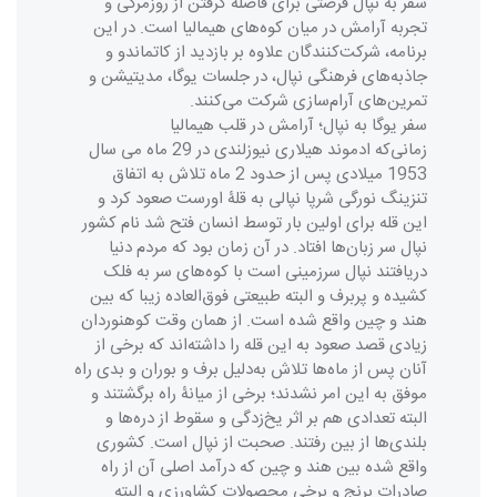
سفر به نپال فرصتی برای فاصله گرفتن از روزمرگی و
تجربه آرامش در میان کوه‌های هیمالیا است. در این
برنامه، شرکت‌کنندگان علاوه بر بازدید از کاتماندو و
جاذبه‌های فرهنگی نپال، در جلسات یوگا، مدیتیشن و
تمرین‌های آرام‌سازی شرکت می‌کنند.
سفر یوگا به نپال؛ آرامش در قلب هیمالیا
زمانی‌که ادموند هیلاری نیوزلندی در 29 ماه می سال
1953 میلادی پس از حدود 2 ماه تلاش به اتفاق
تنزینگ نورگی شرپا نپالی به قلۀ اورست صعود کرد و
این قله برای اولین بار توسط انسان فتح شد نام کشور
نپال سر زبان‌ها افتاد. در آن زمان بود که مردم دنیا
دریافتند نپال سرزمینی است با کوه‌های سر به ‌فلک‌
کشیده و پربرف و البته طبیعتی فوق‌العاده زیبا که بین
هند و چین واقع شده است. از همان وقت کوهنوردان
زیادی قصد صعود به این قله را داشته‌اند که برخی از
آنان پس از ماه‌ها تلاش به‌دلیل برف و بوران و بدی راه
موفق به این امر نشدند؛ برخی از میانۀ راه برگشتند و
البته تعدادی هم بر اثر یخ‌زدگی و سقوط از دره‌ها و
بلندی‌ها از بین رفتند. صحبت از نپال است. کشوری
واقع شده بین هند و چین که درآمد اصلی آن از راه
صادرات برنج و برخی محصولات کشاورزی و البته