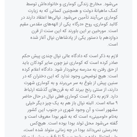
می‌شود. مخارج زندگی کوماری و خانواده‌اش توسط
کمک ماهیانۀ دولت و همچنین کسانی که به زیارت
کوماری می‌آیند تأمین می‌شود. نپالی‌ها اعتقاد دارند در
کالبد کوماری، روح «درگا» یکی از الهه‌های مقدس مقیم
است. مورخین بر این باورند که این سنت از قرن
دوازدهم با دستور یکی از پادشاهان نپال آغاز شده
است.
لازم به ذکر است که دادگاه عالی نپال چندی پیش حکم
صادر کرده است که کوماری نیز چون سایر کودکان باید
از حق رفتن به مدرسه برخوردار شود. دادگاه اعلام کرده
است: هیچ توضیحی وجود ندارد که این دختران که در
سنین پیش از بلوغ به سر می‌برند و به کوماری شهرت
دارند، از سنتی رنج ببرند که به قرن‌های گذشته ارتباط
دارد. لازم به ذکر است کوماریِ فعلی نپال در حال حاضر
۹ ساله است. البته نپال باز هم به یک چیز دیگر خیلی
مشهور است و آن وجود شهری در جنوب این کشور
به‌نام «لومبینی» است که به شهر بودا معروف است و
گفته می‌شود محل تولد بودا بوده است. هیچ‌کس
به‌درستی نمی‌داند بودا در چه زمانی متولد شده است،
ولی احتمال داده می‌شود بین 5 تا 6 قرن پیش از میلاد