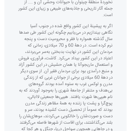
نخوردۀ منطقۀ چیتوان با حیوانات وحشی آن و .... از
جمله آثار تاریخی و جاذبه‌های طبیعی و زیبای این کشور
است.
اگر به پیشینۀ این کشورِ واقع شده در جنوب آسیا
نگاهی بیندازیم در می‌یابیم چگونه این کشور طی صدها
سال گذشته همواره با فقر و محرومیت دست و پنجه
نرم کرده است. در دهۀ 60 و 70 میلادی، زمانی که
مردمان این کشور در نهایت بدبختی به‌سر می‌بردند،
اعتیاد در این کشور بیداد می‌کرد. کاشت، فرآوری، فروش
و استعمال ماریجوآنا یا همان حشیش در این کشور آزاد
و منبع درآمدی بود برای مردمان فقیر آن. از سوی دیگر
در دهۀ 60 میلادی برخی از جوانان غربی که از زندگی
مدرن و لوکس غرب به ستوه آمده بودند گروه‌های
بی‌هدف و متنفر از جامعۀ شهری ‌را به‌وجود آوردند که به
نام هیپی‌ها شهرت یافتند. هیپی‌ها جمعیتی لاابالی،
پوچ‌گرا و پشت پا زننده به همۀ مظاهر زندگی مدرن
بودند که عموماً از تحصیل دست کشیده بودند، سر و
دست و صورت‌شان را خالکوبی می‌کردند، موهای‌شان را
بلند می‌گذاشتند، برای اقامت از شهرها فاصله می‌گرفتند
و در جاهایی همچون سواحل دریا، جنگل و هر کجا که