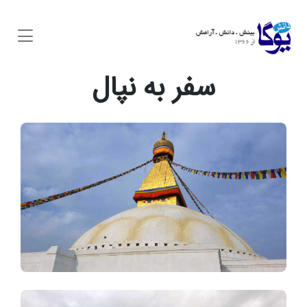
سفر به
نپال