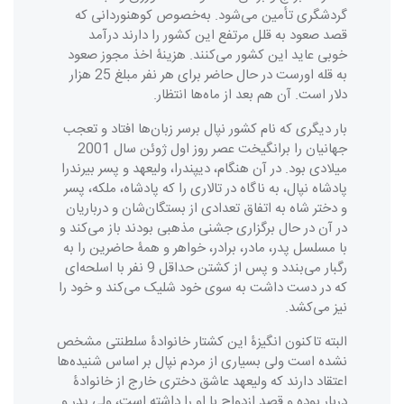
گردشگری تأمین می‌شود. به‌خصوص کوهنوردانی که
قصد صعود به قلل مرتفع این کشور را دارند درآمد
خوبی عاید این کشور می‌کنند. هزینۀ اخذ مجوز صعود
به قله اورست در حال حاضر برای هر نفر مبلغ 25 هزار
دلار است. آن هم بعد از ماه‌ها انتظار.
بار دیگری که نام کشور نپال برسر زبان‌ها افتاد و تعجب
جهانیان را برانگیخت عصر روز اول ژوئن سال 2001
میلادی بود. در آن هنگام، دیپندرا، ولیعهد و پسر بیرندرا
پادشاه نپال، به ناگاه در تالاری را که پادشاه، ملکه، پسر
و دختر شاه به اتفاق تعدادی از بستگان‌شان و درباریان
در آن در حال برگزاری جشنی مذهبی بودند باز می‌کند و
با مسلسل پدر، مادر، برادر، خواهر و همۀ حاضرین را به
رگبار می‌بندد و پس از کشتن حداقل 9 نفر با اسلحه‌ای
که در دست داشت به سوی خود شلیک می‌کند و خود را
نیز می‌کشد.
البته تاکنون انگیزۀ این کشتار خانوادۀ سلطنتی مشخص
نشده است ولی بسیاری از مردم نپال بر اساس شنیده‌ها
اعتقاد دارند که ولیعهد عاشق دختری خارج از خانوادۀ
دربار بوده و قصد ازدواج با او را داشته است، ولی پدر و