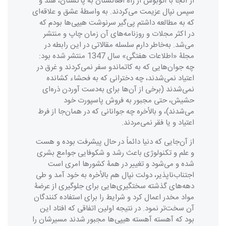
از آنجا با اتوبوس از راه افغانستان به پاکستان، هند و
سپس نپال عزیمت می‌کردند. به واسطۀ عشق و علاقه‌ای
که به مطالعه داشتم پی‌گیر سرنوشت هیپی‌ها بودم که
در اکثر مجلات و روزنامه‌های آن زمان چاپ و منتشر
می‌شد. به‌خاطر دارم سلسله مقالاتی در این رابطه در
مجلۀ «اطلاعات هفتگی» سال 1347 منتشر شده بود:
چه جوان‌هایی که به کاتماندو سفر نمی‌کردند و غرق در
اعتیاد نمی‌شدند، چه دخترانی که به فحشاء کشانده
نمی‌شدند (برخی از آن‌ها برای به‌‌دست آوردن ذره‌ای
حشیش، حتی مجبور به فروش پاسپورت خود
می‌شدند)، و بالأخره چه جوانانی که در همان‌جا از فرط
اعتیاد و یا فقر نمی‌مردند.
از آن‌جایی که دنیا دائماً در حال پیشرفت بوده و هست
و علم و تکنولوژی باعث رشد و شکوفایی جوامع بشری
شده و می‌شود و تغییر در همۀ کشورها امری است
اجتناب‌ناپذیر، دولت نپال هم بالأخره به خود آمد و طی
دهه‌های گذشته سختگیری‌هایی برای جلوگیری از عرضۀ
مواد مخدر اعمال کرد و شرایط را برای استفاده کنندگان
آن سخت‌تر نمود. در نتیجه اولین اتفاقی که افتاد این
بود که آهسته آهسته هیپی‌ها مجبور شدند مسیرشان را